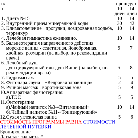
п/
процедур
п
10
14
дней
дней
1.
Диета №15
10
14
2.
Внутренний прием минеральной воды
30
42
3.
Климатолечение - прогулки, дозированная ходьба,
10
14
терренкур
4.
Лечебная гимнастика ежедневно.
10
14
5.
Бальнеотерапия направленного действия
морские ванны - седативная, йодобромная,
5
7
хвойная, розмарин (на выбор, по рекомендации
врача)
6.
Лечебный душ
душ циркулярный или душ Виши (на выбор, по
5
8
рекомендации врача)
7.
Гидромассаж
5
5
8.
Фитопара-сауна – «Кедровая здравница»
2
4
9.
Ручной массаж - воротниковая зона
5
9
10.
Аппаратная физиотерапия:
а).ТЭС
5
5
11.
Фитотерапия
а).Чайный напиток №3-«Витаминный»
10
14
б).Чайный напиток №11-«Тонизирующий»
12.
Сухая углекислая ванна
5
6
СТОИМОСТЬ ПРОГРАММЫ РАВНА
СТОИМОСТИ
ЛЕЧЕБНОЙ ПУТЕВКИ
Бронирование
Даты заезда/выезда
*