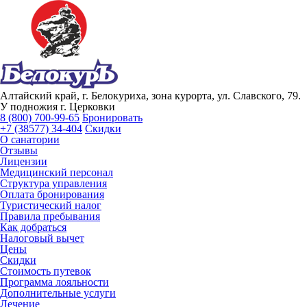
Алтайский край, г. Белокуриха, зона курорта, ул. Славского, 79.
У подножия г. Церковки
8 (800) 700-99-65
Бронировать
+7 (38577) 34-404
Скидки
О санатории
Отзывы
Лицензии
Медицинский персонал
Структура управления
Оплата бронирования
Туристический налог
Правила пребывания
Как добраться
Налоговый вычет
Цены
Скидки
Стоимость путевок
Программа лояльности
Дополнительные услуги
Лечение