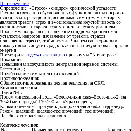
Пантолечение
Определение:
«Стресс» - синдром хронической усталости.
Группа психогенно обусловленных функциональных нервно-
психических расстройств,основными симптомами которых
является тревога, страх и эмоциональная неустойчивость со
склонностью к невротическим и истерическим реакциям.
Программа направлена на лечение синдрома хронической
усталости, неврозов, избавление от тревоги, страхов,
повышение стрессоустойчивости. В нашем санатории вам
помогут вновь ощутить радость жизни и почувствовать прилив
энергии.
Посмотрите
видео-презентацию
программы "Антистресс".
Показания:
Повышенная возбудимость центральной нервной системы;
Бессонница;
Преобладание симпатических влияний.
Противопоказания:
Общие противопоказания для направления на СКЛ.
Комплекс лечения:
Диета №15;
Прием минеральной воды «Белокурихинская–Восточная-2»(за
30-40 мин. до еды) 150-200 мл. х3 раза в день;
Климатолечение - прогулки, дозированная ходьба, терренкур;
Режим:
щадящий, щадяще-тренирующий, тренирующий;
Лечебная гимнастика ежедневно.
Комплекс лечения:
№
Наименование процедур
Количество