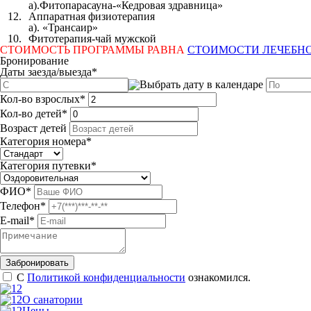
а).Фитопарасауна-«Кедровая здравница»
12.
Аппаратная физиотерапия
а). «Трансаир»
10.
Фитотерапия-чай мужской
СТОИМОСТЬ ПРОГРАММЫ РАВНА
СТОИМОСТИ ЛЕЧЕБН
Бронирование
Даты заезда/выезда
*
Кол-во взрослых
*
Кол-во детей
*
Возраст детей
Категория номера
*
Категория путевки
*
ФИО
*
Телефон
*
E-mail
*
С
Политикой конфиденциальности
ознакомился.
О санатории
Цены