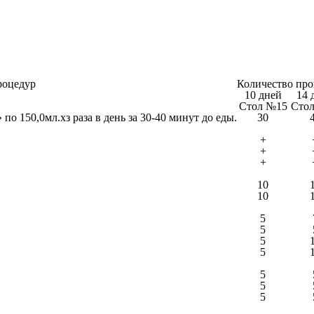
роцедур
Количество про
10 дней
14 
Стол №15
Сто
 150,0мл.хз раза в день за 30-40 минут до еды.
30
+
+
+
10
10
5
5
5
5
5
5
5