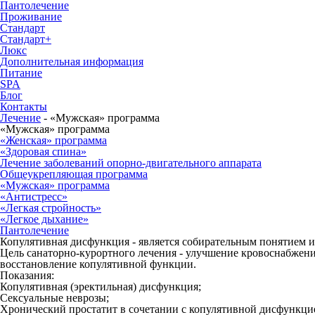
Пантолечение
Проживание
Стандарт
Стандарт+
Люкс
Дополнительная информация
Питание
SPA
Блог
Контакты
Лечение
-
«Мужская» программа
«Мужская» программа
«Женская» программа
«Здоровая спина»
Лечение заболеваний опорно-двигательного аппарата
Общеукрепляющая программа
«Мужская» программа
«Антистресс»
«Легкая стройность»
«Легкое дыхание»
Пантолечение
Копулятивная дисфункция - является собирательным понятием и 
Цель санаторно-курортного лечения - улучшение кровоснабжени
восстановление копулятивной функции.
Показания:
Копулятивная (эректильная) дисфункция;
Сексуальные неврозы;
Хронический простатит в сочетании с копулятивной дисфункци