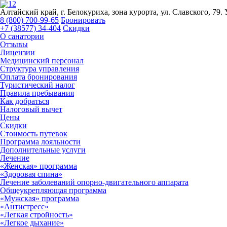
Алтайский край, г. Белокуриха, зона курорта, ул. Славского, 79.
8 (800) 700-99-65
Бронировать
+7 (38577) 34-404
Скидки
О санатории
Отзывы
Лицензии
Медицинский персонал
Структура управления
Оплата бронирования
Туристический налог
Правила пребывания
Как добраться
Налоговый вычет
Цены
Скидки
Стоимость путевок
Программа лояльности
Дополнительные услуги
Лечение
«Женская» программа
«Здоровая спина»
Лечение заболеваний опорно-двигательного аппарата
Общеукрепляющая программа
«Мужская» программа
«Антистресс»
«Легкая стройность»
«Легкое дыхание»