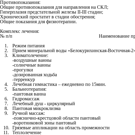
Противопоказания:
Общие противопоказания для направления на СКЛ;
Гиперплазия предстательной железы II-III стадии;
Хронический простатит в стадии обострения;
Общие показания для физиотерапии.
Комплекс лечения:
№ п/п
Наименование п
1.
Режим питания
2.
Прием минеральной воды «Белокурихинская-Восточная-2» по
3.
Климатолечение:
-воздушные ванны
-солнечные ванны
-прогулки
-дозированная ходьба
-терренкур
4.
Лечебная гимнастика – ежедневно по 15мин.
5.
Бальнеотерапия:
-пантовая ванна
6.
Гидромассаж
7.
Лечебный душ - циркулярный
8.
Пантовая микроклизма
9.
Ручной массаж:
-пояснично-крестцовой области пантовый
-воротниковой зоны пантовый
10.
Грязевые аппликации на область промежности
11.
Теплолечение